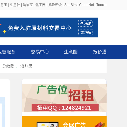
生意宝
|
生意社
|
购物宝
|
化工网
|
风险评级
|
SunSirs
|
ChemNet
|
Toocle
应链服务
交易中心
生意圈
报价通
、
分散蓝
、
溶剂黑