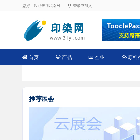
您好，欢迎来到印染网！
登录或加入


首页

产品

企业

原料
推荐展会