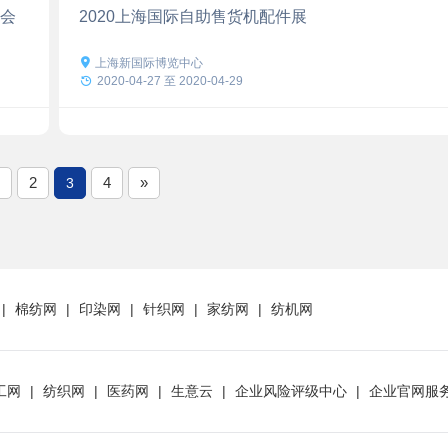
展会
2020上海国际自助售货机配件展

上海新国际博览中心

2020-04-27 至 2020-04-29
2
4
»
3
|
棉纺网
|
印染网
|
针织网
|
家纺网
|
纺机网
工网
|
纺织网
|
医药网
|
生意云
|
企业风险评级中心
|
企业官网服