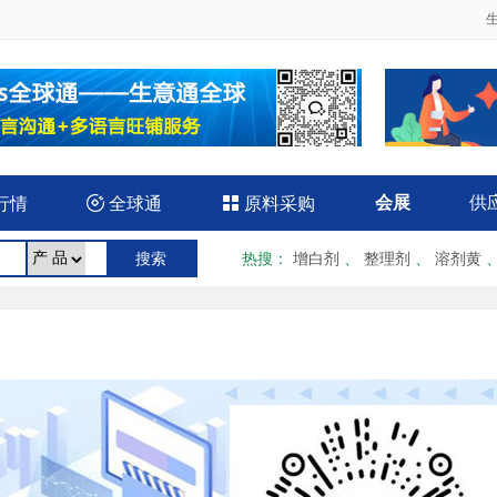
会展
供
行情

全球通

原料采购
热搜
：
增白剂
、
整理剂
、
溶剂黄