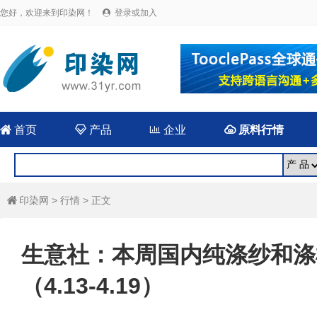
您好，欢迎来到印染网！
登录或加入


首页

产品

企业

原料行情
印染网
>
行情
> 正文

生意社：本周国内纯涤纱和涤
（4.13-4.19）