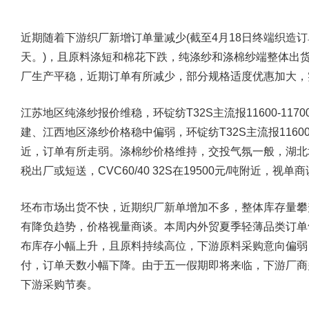
近期随着下游织厂新增订单量减少(截至4月18日终端织造订单
天。)，且原料涤短和棉花下跌，纯涤纱和涤棉纱端整体出
厂生产平稳，近期订单有所减少，部分规格适度优惠加大，
江苏地区纯涤纱报价维稳，环锭纺T32S主流报11600-11
建、江西地区涤纱价格稳中偏弱，环锭纺T32S主流报11600-
近，订单有所走弱。涤棉纱价格维持，交投气氛一般，湖北地区环锭
税出厂或短送，CVC60/40 32S在19500元/吨附近，视单
坯布市场出货不快，近期织厂新单增加不多，整体库存量攀
有降负趋势，价格视量商谈。本周内外贸夏季轻薄品类订单
布库存小幅上升，且原料持续高位，下游原料采购意向偏弱
付，订单天数小幅下降。由于五一假期即将来临，下游厂商
下游采购节奏。