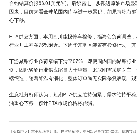
合约结算价报63.01美元/桶。后续需进一步跟进原油市
因素，目前来看全球范围内库存进一步累积，如果持续有超
心下移。
PTA供应方面，本周四川能投停车检修，福海创负荷调整
行业开工率在76%附近。下周华东地区装置有检修计划，
下游聚酯行业负荷窄幅下滑至87%，即便周内国内聚酯行
修，因此聚酯行业供应缩量大于增量。采取刚需采购为主，
端织造，随着降温有消化，整体订单尚无实际修复表现，观
生意社分析师认为，短期PTA供应维持偏紧，需求维持平
油重心下移，预计PTA市场价格将转弱。
【版权声明】秉承互联网开放、包容的精神，本网欢迎各方(自)媒体、机构转