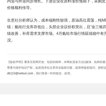
内需与外需同步增长。下游企业在原料涨价预期下，采购意
价格顺利传导。
生意社分析师认为，成本端刚性较强，原油高位震荡，纯MD
续；氨纶行业库存低位，头部企业议价权突出，且“金三银
续改善，补库需求支撑市场。4月氨纶市场行情延续稳中有
况。
【版权声明】秉承互联网开放、包容的精神，本网欢迎各方(自)媒体、机构转
尊重与保护知识产权，如发现本站文章存在版权问题，烦请将版权疑问、授权
db123@netsun.com
，我们将第一时间核实、处理。