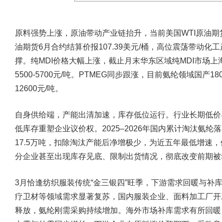
原料强势上涨，原油带动产业链抬升，当前美国WTI原油期货5
油期货6月合约结算价报107.39美元/桶，高位震荡带动
撑。纯MDI价格大幅上涨，截止月末华东区域纯MDI市场上海货
5500-5700元/吨。PTMEG同步跟涨，目前氨纶领域国产18
12600元/吨。
自身供给端，产能出清加速，库存低位运行。行业长期低价
低库存重塑企业议价权。2025–2026年国内累计淘汰氨纶
17.5万吨，扣除淘汰产能后净增极少，为近五年最低增速
分企业甚至出现库存见底、限制出货情况，彻底改变前期被
3月恰逢纺织服装传统“金三银四”旺季，下游需求回暖与补
疗卫材等领域需求显著复苏，国内服装企业、面料加工厂开
释放，氨纶刚需采购持续增加。海外市场补库需求有所回暖