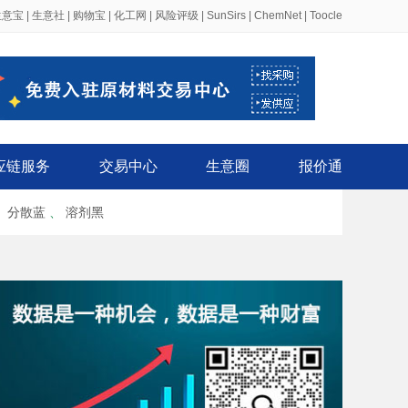
生意宝
|
生意社
|
购物宝
|
化工网
|
风险评级
|
SunSirs
|
ChemNet
|
Toocle
应链服务
交易中心
生意圈
报价通
、
分散蓝
、
溶剂黑