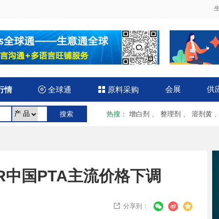
会展
供
行情

全球通

原料采购
热搜
：
增白剂
、
整理剂
、
溶剂黄
R中国PTA主流价格下调
分享到：
