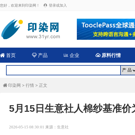
您好，欢迎来到印染网！
登录或加入


首页

产品

企业

原料行情
印染网
>
行情
> 正文

5月15日生意社人棉纱基准价为1
2026-05-15 08:30:01 来源：生意社