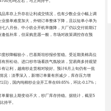
24700元/吨左右，与上周持平。
成品库存上升存在让利成交情况，也有少数企业小幅上调
企业接单难度加大，外销订单整体下降，且以短单小单为
到七八月份。中小纺企开机率微降，大厂仍以交付前期订
业逢低补库，但采购意愿一般，市场对政策调控存在预
印度纱降幅较小，巴基斯坦纱报价暂稳。受近期美棉高位
愿有所松动。进口纱市场看跌气氛较浓，贸易商多持观望
多有让利，越南纱走货相对较好。预计6月上旬仍有一批
机情况：淡季深入，新增订单量有所减少，库存压力增
日)，国内纯棉纱企业开工率在69.65%，环比-0.17%；
订单量较上期变动不大，纱厂库存持稳。据统计，截至5
环比持平。