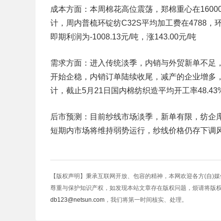
成本方面：本周棉花高位震荡，郑棉重心在1600
计，周内普梳环锭纺C32S平均加工费在4788，环
即期利润为-1008.13元/吨，涨143.00元/吨
需求方面：进入传统淡季，内销与外贸新单不足
开始企稳，内销订单陆续收尾，减产的企业增多
计，截止5月21日国内棉纺织造平均开工率48.4
后市预测：目前纱线市场淡季，新单有限，纺企
短期内市场将维持弱势运行，纱线价格仍存下调
【版权声明】秉承互联网开放、包容的精神，本网欢迎各方(自)
尊重与保护知识产权，如发现本站文章存在版权问题，烦请将版
db123@netsun.com
，我们将第一时间核实、处理。