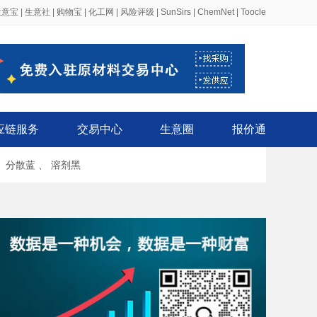
生意宝
|
生意社
|
购物宝
|
化工网
|
风险评级
|
SunSirs
|
ChemNet
|
Toocle
应链服务
交易中心
生意圈
报价通
、
分散蓝
、
溶剂黑