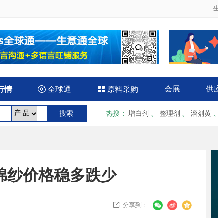
会展
供
行情

全球通

原料采购
热搜
：
增白剂
、
整理剂
、
溶剂黄
棉纱价格稳多跌少
分享到：
