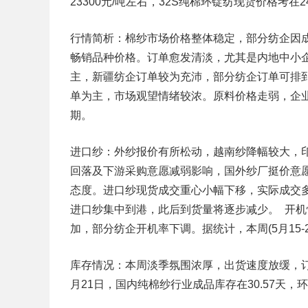
23300元/吨左右，32S纯棉环锭纺现货价格考在
行情简析：棉纱市场价格整体稳定，部分纺企因
畅销品种价格。订单愈发清淡，尤其是内地中小
主，新疆纺企订单较为充沛，部分纺企订单可排
单为主，市场观望情绪较浓。原料价格走弱，企
期。
进口纱：外纱报价有所松动，越南纱降幅较大，
回落及下游采购意愿减弱影响，国外纱厂挺价意
态度。进口纱现货成交重心小幅下移，实际成交
进口纱集中到港，此后到货量将逐步减少。 开
加，部分纺企开机率下调。据统计，本周(5月15-21
库存情况：本周淡季氛围浓厚，出货速度放缓，
月21日，国内纯棉纱行业成品库存在30.57天，