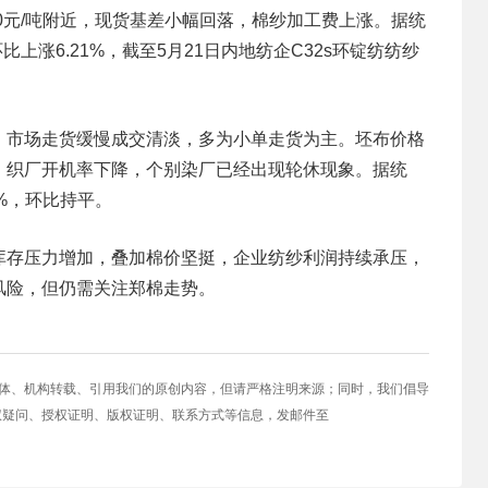
0元/吨附近，现货基差小幅回落，棉纱加工费上涨。据统
比上涨6.21%，截至5月21日内地纺企C32s环锭纺纺纱
，市场走货缓慢成交清淡，多为小单走货为主。坯布价格
，织厂开机率下降，个别染厂已经出现轮休现象。据统
3%，环比持平。
库存压力增加，叠加棉价坚挺，企业纺纱利润持续承压，
风险，但仍需关注郑棉走势。
媒体、机构转载、引用我们的原创内容，但请严格注明来源；同时，我们倡导
权疑问、授权证明、版权证明、联系方式等信息，发邮件至