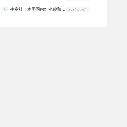
生意社：本周国内纯涤纱和涤棉纱市场止跌企稳（5.18-5.24）
6
2024-05-24