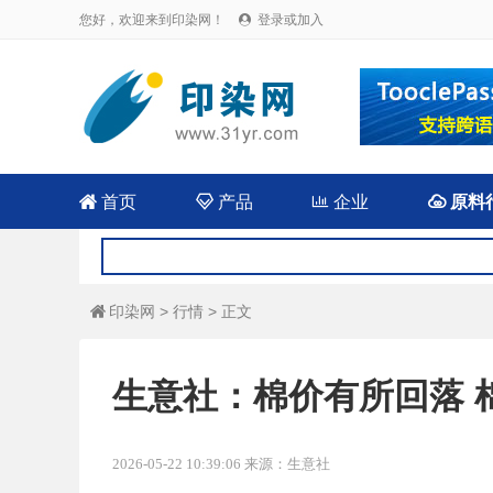
您好，欢迎来到印染网！
登录或加入


首页

产品

企业

原料
印染网
>
行情
> 正文

生意社：棉价有所回落 
2026-05-22 10:39:06 来源：生意社