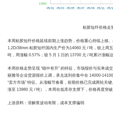
粘胶短纤价格走
本周粘胶短纤价格延续前期上涨趋势，价格重心持续上移。根据
1.2D/38mm 粘胶短纤国内生产价为14060 元 / 吨，较上周五（5 
吨，周涨幅 0.57%；较 5 月 1 日的 13700 元 / 吨累
本周价格走势呈现 “稳中有升” 的特征，市场报价与实单
丽雅等企业货源报价上调，承兑送到价集中在 14000-1410
“卖方市场” 特征。从涨幅节奏看，前期价格已完成两轮关键上涨（5 月
涨至 13980 元 / 吨），本周在低库存支撑下，价格再
上游原料：溶解浆波动有限，成本支撑偏弱