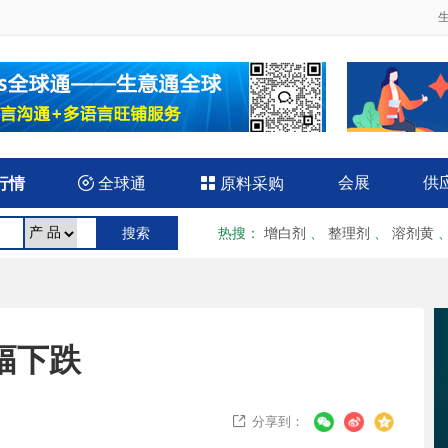
会展
供
行情

全球通

原料采购
热搜
：
增白剂
、
整理剂
、
溶剂黄
大幅下跌
分享到：
