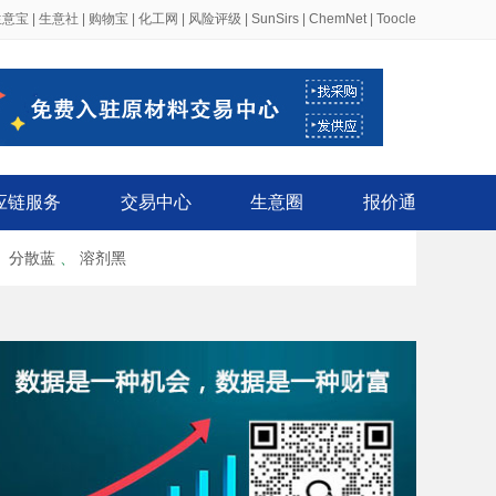
生意宝
|
生意社
|
购物宝
|
化工网
|
风险评级
|
SunSirs
|
ChemNet
|
Toocle
应链服务
交易中心
生意圈
报价通
、
分散蓝
、
溶剂黑