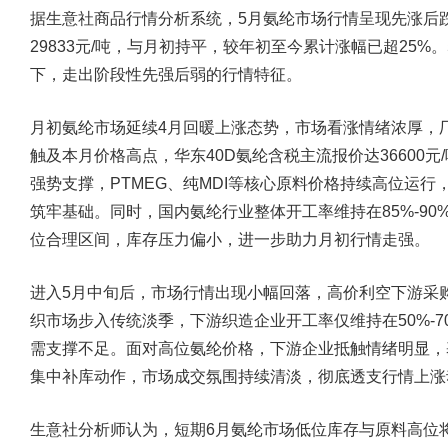
据生意社商品行情分析系统，5月氨纶市场行情呈现先涨后跌
29833元/吨，与月初持平，较年初至今累计涨幅已超25
下，走出阶段性先强后弱的行情特征。
月初氨纶市场延续4月回暖上涨态势，市场看涨情绪浓厚，
触及本月价格高点，华东40D氨纶含税主流报价达36600
强势支撑，PTMEG、纯MDI等核心原料价格持续高位运
筑牢基础。同时，国内氨纶行业整体开工率维持在85%-90%
位合理区间，库存压力偏小，进一步助力月初行情走强。
进入5月中旬后，市场行情出现小幅回落，高价利空下游采
织市场步入传统淡季，下游织造企业开工率仅维持在50%-
需支撑不足。面对高位氨纶价格，下游企业抵触情绪明显，
集中补库动作，市场成交氛围持续清淡，彻底透支行情上涨
生意社分析师认为，短期6月氨纶市场低位库存与原料高位