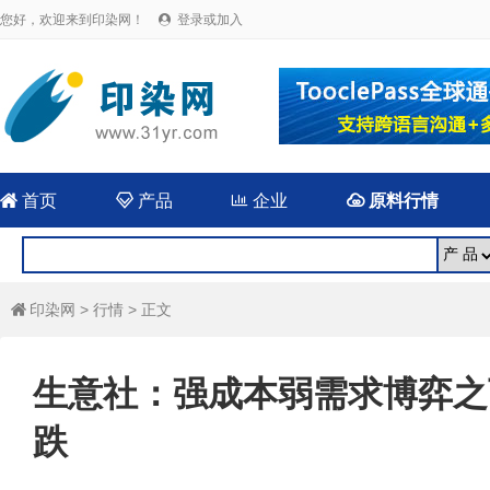
您好，欢迎来到印染网！
登录或加入


首页

产品

企业

原料行情
印染网
>
行情
> 正文

生意社：强成本弱需求博弈之
跌