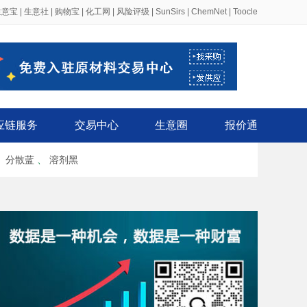
生意宝
|
生意社
|
购物宝
|
化工网
|
风险评级
|
SunSirs
|
ChemNet
|
Toocle
应链服务
交易中心
生意圈
报价通
、
分散蓝
、
溶剂黑