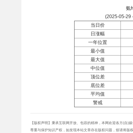
氨
(2025-05-29 
当日价
日涨幅
一年位置
最小值
最大值
中位值
顶位差
底位差
平均值
警戒
【版权声明】秉承互联网开放、包容的精神，本网欢迎各方(自)
尊重与保护知识产权，如发现本站文章存在版权问题，烦请将版