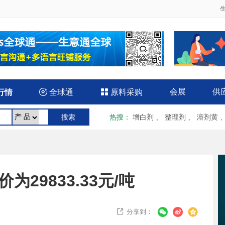
会展
供
行情

全球通

原料采购
热搜
：
增白剂
、
整理剂
、
溶剂黄
29833.33元/吨
分享到：
