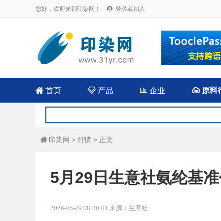
您好，欢迎来到印染网！
登录或加入


首页

产品

企业

原料
印染网
>
行情
> 正文

5月29日生意社氨纶基准价为
2026-05-29 08:30:01 来源：生意社