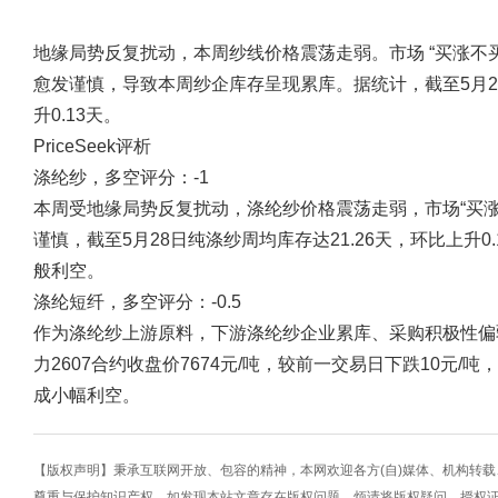
地缘局势反复扰动，本周纱线价格震荡走弱。市场 “买涨不
愈发谨慎，导致本周纱企库存呈现累库。据统计，截至5月28
升0.13天。
PriceSeek评析
涤纶纱，多空评分：-1
本周受地缘局势反复扰动，涤纶纱价格震荡走弱，市场“买
谨慎，截至5月28日纯涤纱周均库存达21.26天，环比上升
般利空。
涤纶短纤，多空评分：-0.5
作为涤纶纱上游原料，下游涤纶纱企业累库、采购积极性偏
力2607合约收盘价7674元/吨，较前一交易日下跌10元/
成小幅利空。
【版权声明】秉承互联网开放、包容的精神，本网欢迎各方(自)媒体、机构转
尊重与保护知识产权，如发现本站文章存在版权问题，烦请将版权疑问、授权