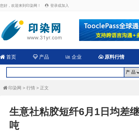
您好，欢迎来到印染网！
登录或加入


首页

产品

企业

原料行情
印染网
>
行情
> 正文

生意社粘胶短纤6月1日均差继续
吨