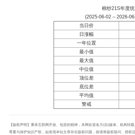
棉纱21S年度
(2025-06-02 -- 2026-0
当日价
日涨幅
一年位置
最小值
最大值
中位值
顶位差
底位差
平均值
警戒
【版权声明】秉承互联网开放、包容的精神，本网欢迎各方(自)媒体、机构转
尊重与保护知识产权，如发现本站文章存在版权问题，烦请将版权疑问、授权