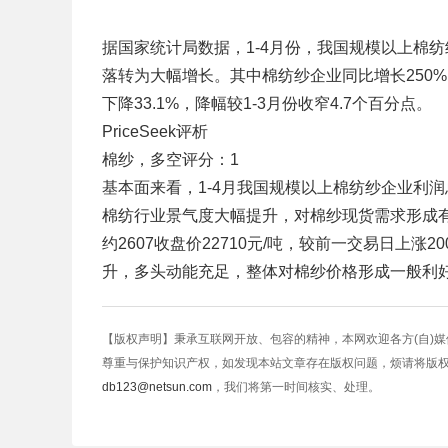
据国家统计局数据，1-4月份，我国规模以上棉纺织
落转为大幅增长。其中棉纺纱企业同比增长250%，
下降33.1%，降幅较1-3月份收窄4.7个百分点。
PriceSeek评析
棉纱，多空评分：1
基本面来看，1-4月我国规模以上棉纺纱企业利润总
棉纺行业景气度大幅提升，对棉纱现货需求形成有
约2607收盘价22710元/吨，较前一交易日上涨2
升，多头动能充足，整体对棉纱价格形成一般利
【版权声明】秉承互联网开放、包容的精神，本网欢迎各方(自)
尊重与保护知识产权，如发现本站文章存在版权问题，烦请将版
db123@netsun.com
，我们将第一时间核实、处理。