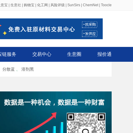
生意宝
|
生意社
|
购物宝
|
化工网
|
风险评级
|
SunSirs
|
ChemNet
|
Toocle
应链服务
交易中心
生意圈
报价通
、
分散蓝
、
溶剂黑