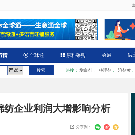
会展
供
行情

全球通

原料采购
热搜
：
增白剂
、
整理剂
、
溶剂黄
-4月棉纺企业利润大增影响分析
分享到：
