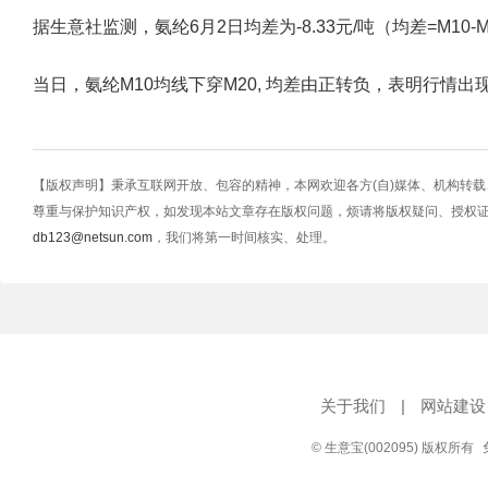
据生意社监测，氨纶6月2日均差为-8.33元/吨（均差=M10-M20=2
当日，氨纶M10均线下穿M20, 均差由正转负，表明行情
【版权声明】秉承互联网开放、包容的精神，本网欢迎各方(自)媒体、机构转
尊重与保护知识产权，如发现本站文章存在版权问题，烦请将版权疑问、授权
db123@netsun.com
，我们将第一时间核实、处理。
关于我们
|
网站建设
© 生意宝(002095) 版权所有