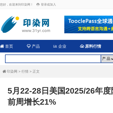
您好，欢迎来到印染网！
登录或加入


首页

产品

企业

原料行情
印染网
>
行情
> 正文

5月22-28日美国2025/2
前周增长21%