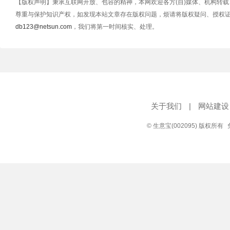
【版权声明】秉承互联网开放、包容的精神，本网欢迎各方(自)媒体、机构转
尊重与保护知识产权，如发现本站文章存在版权问题，烦请将版权疑问、授权
db123@netsun.com
，我们将第一时间核实、处理。
关于我们
|
网站建设
© 生意宝(002095) 版权所有