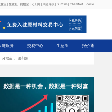
生意宝
|
生意社
|
购物宝
|
化工网
|
风险评级
|
SunSirs
|
ChemNet
|
Toocle
应链服务
交易中心
生意圈
报价通
、
分散蓝
、
溶剂黑