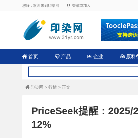
您好，欢迎来到印染网！
登录或加入


首页

产品

企业

原料
印染网
>
行情
> 正文

PriceSeek提醒：20
12%