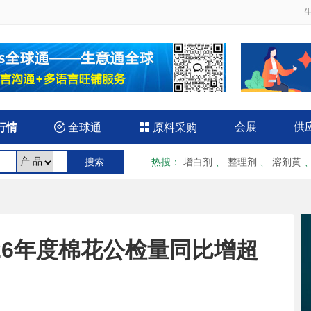
会展
供
行情

全球通

原料采购
热搜
：
增白剂
、
整理剂
、
溶剂黄
25/26年度棉花公检量同比增超