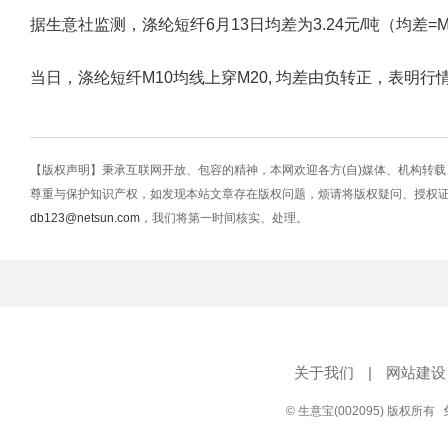
据生意社监测，涤纶短纤6月13日均差为3.24元/吨（均差=M10-M2
当日，涤纶短纤M10均线上穿M20, 均差由负转正，表明
【版权声明】秉承互联网开放、包容的精神，本网欢迎各方(自)媒体、机构转
尊重与保护知识产权，如发现本站文章存在版权问题，烦请将版权疑问、授权
db123@netsun.com
，我们将第一时间核实、处理。
关于我们
|
网站建设
© 生意宝(002095) 版权所有