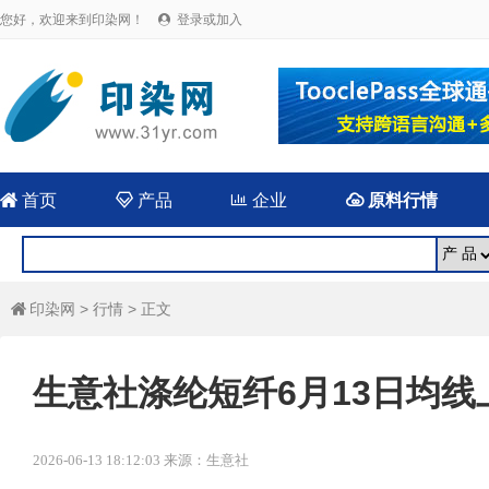
您好，欢迎来到印染网！
登录或加入


首页

产品

企业

原料行情
印染网
>
行情
> 正文

生意社涤纶短纤6月13日均线上
2026-06-13 18:12:03 来源：生意社