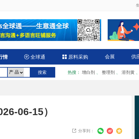
会展
供
行情

全球通

原料采购
热搜
：
增白剂
、
整理剂
、
溶剂黄
-06-15）
分享到：
