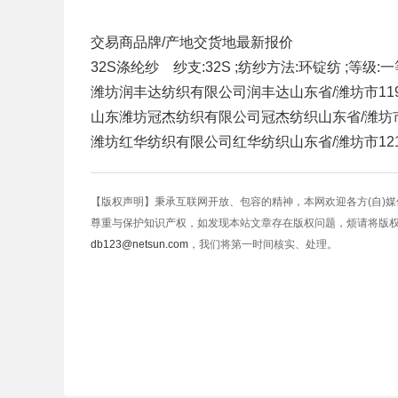
交易商
品牌/产地
交货地
最新报价
32S涤纶纱 纱支:32S ;纺纱方法:环锭纺 ;等级:一等
潍坊润丰达纺织有限公司
润丰达
山东省/潍坊市
11
山东潍坊冠杰纺织有限公司
冠杰纺织
山东省/潍坊
潍坊红华纺织有限公司
红华纺织
山东省/潍坊市
12
【版权声明】秉承互联网开放、包容的精神，本网欢迎各方(自)
尊重与保护知识产权，如发现本站文章存在版权问题，烦请将版
db123@netsun.com
，我们将第一时间核实、处理。