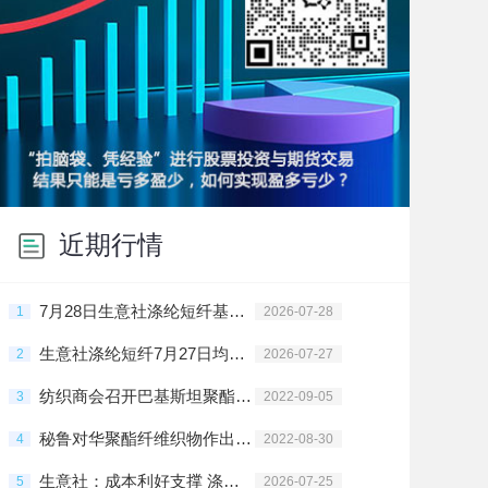
近期行情
7月28日生意社涤纶短纤基准价为7532.75元/吨
1
2026-07-28
生意社涤纶短纤7月27日均差为93.34元/吨 由正向扩大转为缩小
2
2026-07-27
纺织商会召开巴基斯坦聚酯长丝纱线反倾销日落复审应诉协调会
3
2022-09-05
秘鲁对华聚酯纤维织物作出反倾销肯定性初裁
4
2022-08-30
生意社：成本利好支撑 涤纶短纤价格维持上行
5
2026-07-25