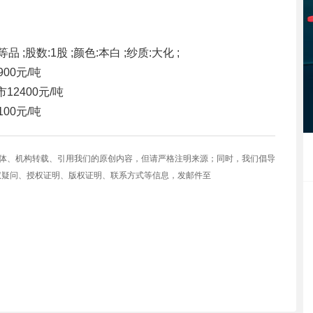
品 ;股数:1股 ;颜色:本白 ;纱质:大化 ;
900元/吨
市
12400元/吨
100元/吨
媒体、机构转载、引用我们的原创内容，但请严格注明来源；同时，我们倡导
权疑问、授权证明、版权证明、联系方式等信息，发邮件至