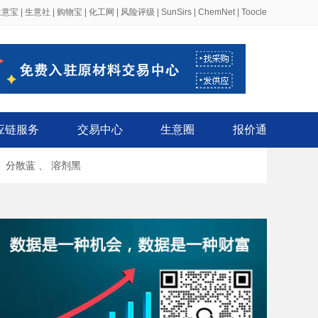
生意宝
|
生意社
|
购物宝
|
化工网
|
风险评级
|
SunSirs
|
ChemNet
|
Toocle
应链服务
交易中心
生意圈
报价通
、
分散蓝
、
溶剂黑