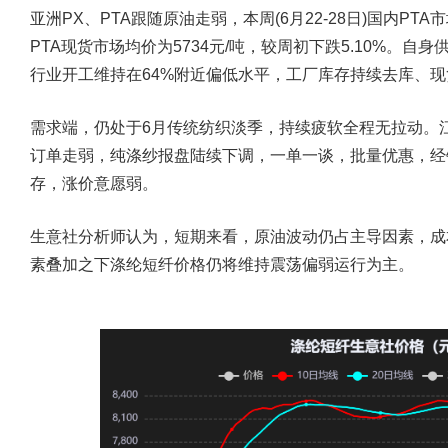
亚洲PX、PTA跟随原油走弱，本周(6月22-28日)国内P
PTA现货市场均价为5734元/吨，较周初下跌5.10%。
行业开工维持在64%附近偏低水平，工厂库存持续去库、
需求端，仍处于6月传统纺织淡季，持续疲软全程无拉动。
订单走弱，纯涤纱报盘陆续下调，一单一谈，批量优惠，经
存，涨价意愿弱。
生意社分析师认为，短期来看，原油波动仍占主导因素，成
素叠加之下涤纶短纤价格仍将维持震荡偏弱运行为主。