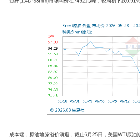
短纤(1.4D*38mm)市场均价在7452元/吨，较周初下跌0.91
成本端，原油地缘溢价消退，截止6月25日，美国WTI原油期