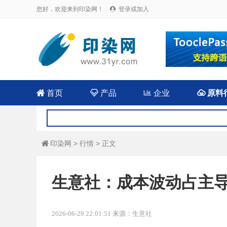
您好，欢迎来到印染网！
登录或加入


首页

产品

企业

原料
印染网
>
行情
> 正文

生意社：成本波动占主导
2026-06-29 22:01:51 来源：生意社