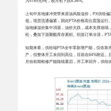
为5785元/吨，较月初下跌8.36%。
上旬中东地缘冲突带来原油风险溢价，PX供给偏
低，现货流通偏紧，因此PTA价格高位震荡运行
油地缘溢价集中消退，油价大跌，成本支撑崩塌，
松，叠加下游聚酯库存累积、织造订单冷清，PT
短期来看，供给端PTA全年零新增产能，仅依靠
产，但整体开工未回到高位，目前在64%附近。
月份前期检修产能陆续重启，开工率回升，供给