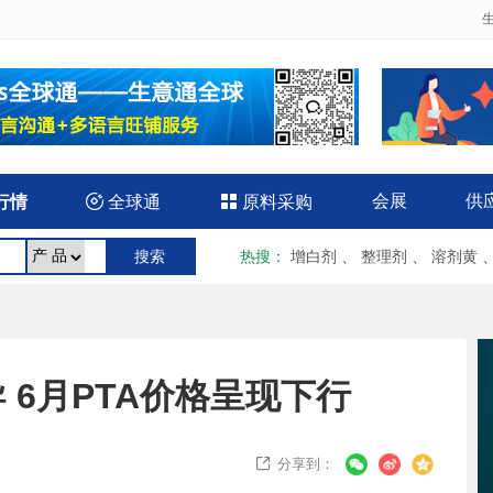
会展
供
行情

全球通

原料采购
热搜
：
增白剂
、
整理剂
、
溶剂黄
 6月PTA价格呈现下行
分享到：
