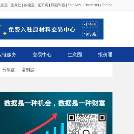
生意宝
|
生意社
|
购物宝
|
化工网
|
风险评级
|
SunSirs
|
ChemNet
|
Toocle
应链服务
交易中心
生意圈
报价通
、
分散蓝
、
溶剂黑