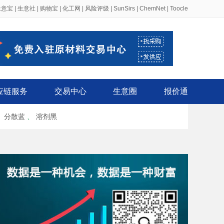
生意宝
|
生意社
|
购物宝
|
化工网
|
风险评级
|
SunSirs
|
ChemNet
|
Toocle
应链服务
交易中心
生意圈
报价通
、
分散蓝
、
溶剂黑