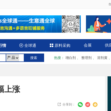
会展
供
行情

全球通

原料采购
热搜
：
增白剂
、
整理剂
、
溶剂黄
小幅上涨
分享到：
