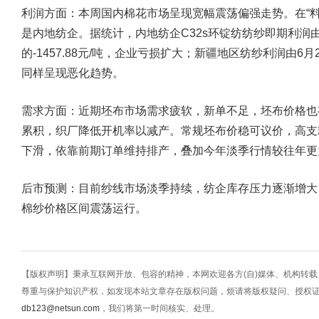
利润方面：本周国内棉花市场呈现宽幅震荡偏强走势。在“
是内地纺企。据统计，内地纺企C32s环锭纺纺纱即期利润由6月2
的-1457.88元/吨，企业亏损扩大；新疆地区纺纱利润由6月26日
同样呈现恶化趋势。
需求方面：近期坯布市场需求疲软，新单不足，坯布价格也
累积，织厂降低开机率以减产。常规坯布价稳可议价，高支
下滑，依靠前期订单维持排产，叠加今年淡季行情较往年更
后市预测：目前纱线市场淡季持续，纺企库存压力逐渐增大
棉纱价格区间震荡运行。
【版权声明】秉承互联网开放、包容的精神，本网欢迎各方(自)媒体、机构转
尊重与保护知识产权，如发现本站文章存在版权问题，烦请将版权疑问、授权
db123@netsun.com
，我们将第一时间核实、处理。