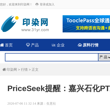
您好，欢迎来到印染网！
登录或加入


首页

产品

企业

原料行情
印染网
>
行情
> 正文

PriceSeek提醒：嘉兴石化
2026-07-06 11:32:14 来源：生意社