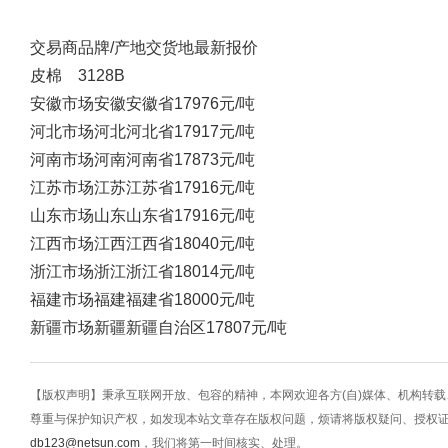
交易商
品牌/产地
交货地
最新报价
皮棉 3128B
安徽市场
安徽
安徽省
17976元/吨
河北市场
河北
河北省
17917元/吨
河南市场
河南
河南省
17873元/吨
江苏市场
江苏
江苏省
17916元/吨
山东市场
山东
山东省
17916元/吨
江西市场
江西
江西省
18040元/吨
浙江市场
浙江
浙江省
18014元/吨
福建市场
福建
福建省
18000元/吨
新疆市场
新疆
新疆自治区
17807元/吨
【版权声明】秉承互联网开放、包容的精神，本网欢迎各方(自)媒体、机构转
尊重与保护知识产权，如发现本站文章存在版权问题，烦请将版权疑问、授权
db123@netsun.com
，我们将第一时间核实、处理。