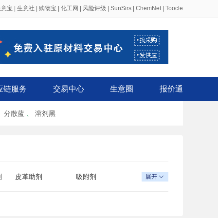
生意宝
|
生意社
|
购物宝
|
化工网
|
风险评级
|
SunSirs
|
ChemNet
|
Toocle
应链服务
交易中心
生意圈
报价通
、
分散蓝
、
溶剂黑
剂
皮革助剂
吸附剂
展开
