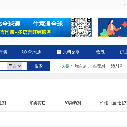
会展
供
行情

全球通

原料采购
热搜
：
增白剂
、
整理剂
、
溶剂黄
化剂
印染其它
印染助剂
纤维抽丝用油