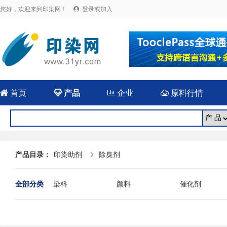
您好，欢迎来到印染网！
登录或加入


首页

产品

企业

原料行情
产品目录：
印染助剂
除臭剂

全部分类
染料
颜料
催化剂
其它