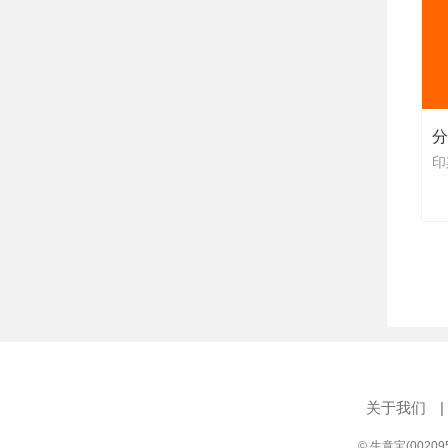
分
印
关于我们
|
© 生意宝(0020