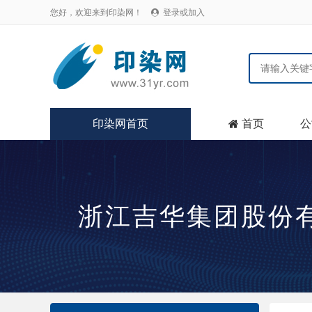
您好，欢迎来到印染网！
登录或加入

印染网首页
首页
公

浙江吉华集团股份