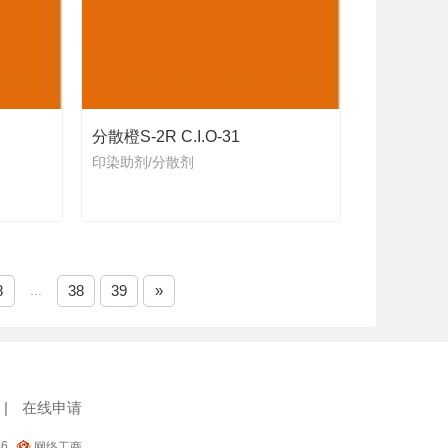
分散橙S-2R C.I.O-31
印染助剂/分散剂
8
...
38
39
»
|
在线申请
46
网络工商