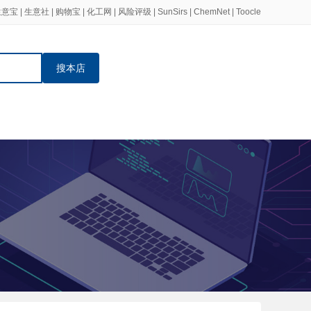
生意宝
|
生意社
|
购物宝
|
化工网
|
风险评级
|
SunSirs
|
ChemNet
|
Toocle
搜本店