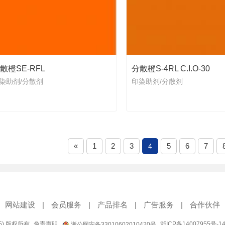
散橙SE-RFL
分散橙S-4RL C.I.O-30
染助剂/分散剂
印染助剂/分散剂
«
1
2
3
5
6
7
4
网站建设
|
会员服务
|
产品排名
|
广告服务
|
合作伙伴
95) 版权所有
免责声明
浙ICP备14007955号-1
浙公网安备33010602010420号